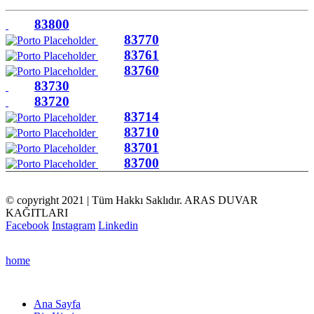
83800
83770
83761
83760
83730
83720
83714
83710
83701
83700
© copyright 2021 | Tüm Hakkı Saklıdır. ARAS DUVAR
KAĞITLARI
Facebook
Instagram
Linkedin
home
Ana Sayfa