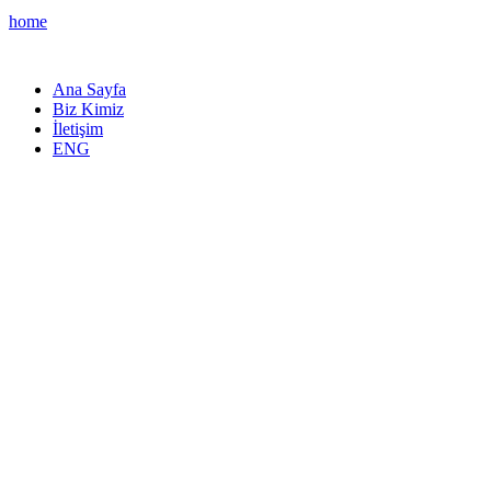
home
Ana Sayfa
Biz Kimiz
İletişim
ENG