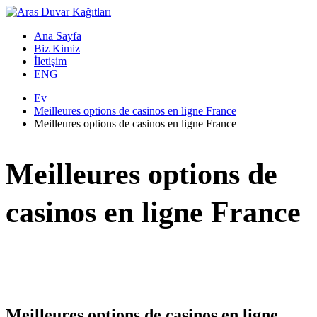
Ana Sayfa
Biz Kimiz
İletişim
ENG
Ev
Meilleures options de casinos en ligne France
Meilleures options de casinos en ligne France
Meilleures options de
casinos en ligne France
Meilleures options de casinos en ligne