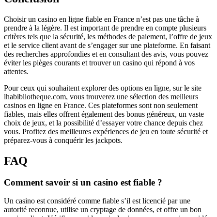
Choisir un casino en ligne fiable en France n’est pas une tâche à
prendre à la légère. Il est important de prendre en compte plusieurs
critères tels que la sécurité, les méthodes de paiement, l’offre de jeux
et le service client avant de s’engager sur une plateforme. En faisant
des recherches approfondies et en consultant des avis, vous pouvez
éviter les pièges courants et trouver un casino qui répond à vos
attentes.
Pour ceux qui souhaitent explorer des options en ligne, sur le site
lhabibliotheque.com, vous trouverez une sélection des meilleurs
casinos en ligne en France. Ces plateformes sont non seulement
fiables, mais elles offrent également des bonus généreux, un vaste
choix de jeux, et la possibilité d’essayer votre chance depuis chez
vous. Profitez des meilleures expériences de jeu en toute sécurité et
préparez-vous à conquérir les jackpots.
FAQ
Comment savoir si un casino est fiable ?
Un casino est considéré comme fiable s’il est licencié par une
autorité reconnue, utilise un cryptage de données, et offre un bon