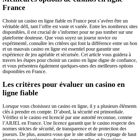
France
Choisir un casino en ligne fiable en France peut s’avérer être un
véritable défi, tant l’offre est vaste et variée. Entre les nombreux sites
disponibles, il est crucial de s’informer pour ne pas tomber sur une
plateforme douteuse. Que vous soyez un joueur novice ou
expérimenté, connaître les critères qui font la différence entre un bon
et un mauvais casino en ligne est essentiel pour garantir une
expérience de jeu agréable et sécurisée. Cet article vous guidera à
travers les étapes pour choisir un casino en ligne digne de confiance,
et vous présentera également quelques-unes des meilleures options
disponibles en France.
Les critères pour évaluer un casino en
ligne fiable
Lorsque vous choisissez un casino en ligne, il y a plusieurs éléments
clés à prendre en compte. D’abord, la sécurité est primordiale.
Vérifiez si le casino est licencié par une autorité reconnue, comme
l’ARJEL en France. Une licence garantit que le casino respecte des
normes strictes de sécurité, de transparence et de protection des
joueurs. De plus, assurez-vous que le site utilise un cryptage de haut
niveau pour protéger vos données personnelles et financières.