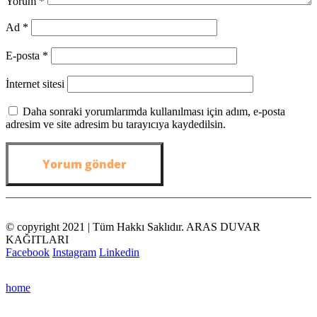
Yorum
*
Ad
*
E-posta
*
İnternet sitesi
Daha sonraki yorumlarımda kullanılması için adım, e-posta
adresim ve site adresim bu tarayıcıya kaydedilsin.
© copyright 2021 | Tüm Hakkı Saklıdır. ARAS DUVAR
KAĞITLARI
Facebook
Instagram
Linkedin
home