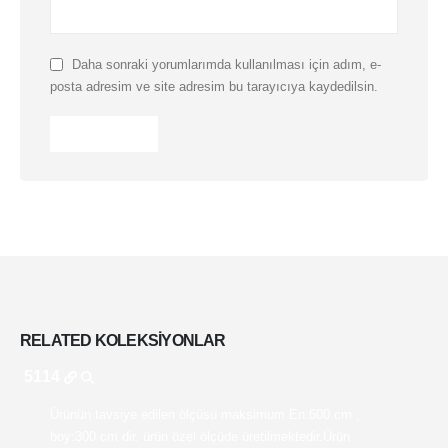
Daha sonraki yorumlarımda kullanılması için adım, e-
posta adresim ve site adresim bu tarayıcıya kaydedilsin.
RELATED
KOLEKSIYONLAR
5114
Ürünün tavsiye edilen ölçüsü maksimum En:600 cm ,
boy:300 cm dir. ürün özel ölçüde üretilmektedir.Ürün