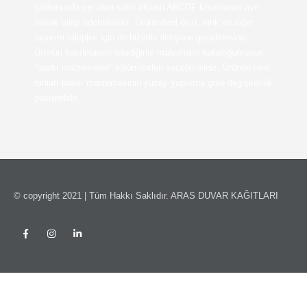
şablonunda yer alan sabit ölçüsü ABCDF kısımlarını ayrı
olarak talep edebilirsiniz. Ürüne özel ölçü, renk ve diğer
tasarım talepleri için de bizimle iletişime geçebilirsiniz.
Ürünün basılmasını istediğiniz malzemeyi kataloğumuzun
“baskı malzemeleri” bölümünden seçebilirsiniz. Ürünün renk
tonları baskı malzemesinin yüzey yapısına göre değişkenlik
gösterebilir.
© copyright 2021 | Tüm Hakkı Saklıdır. ARAS DUVAR KAĞITLARI