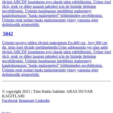
ölçüsü ABCDF kısımlarını ayrı olarak talep edebilirsiniz. Ürüne özel
ölçü, renk ve diğer tasarım talepleri için de bizimle iletişime
geçebilirsiniz. Ürünün basılmasını istediğiniz malzemeyi
kataloğumuzun “baskı malzemeleri” bölümünden seçebilirsiniz.
Ürünün renk tonları baskı malzemesinin yüzey yapısına göre
değişkenlik gösterebilir.
5042
Ürünün tavsiye edilen ölçüsü maksimum En:400 cm , boy:300 cm
dir. ürün özel ölçüde üretilmektedir.Ürün şablonunda yer alan sabit
ölçüsü ABCDF kısımlarını ayrı olarak talep edebilirsiniz. Ürüne özel
ölçü, renk ve diğer tasarım talepleri için de bizimle iletişime
geçebilirsiniz. Ürünün basılmasını istediğiniz malzemeyi
kataloğumuzun “baskı malzemeleri” bölümünden seçebilirsiniz.
Ürünün renk tonları baskı malzemesinin yüzey yapısına göre
değişkenlik gösterebilir.
© copyright 2021 | Tüm Hakkı Saklıdır. ARAS DUVAR
KAĞITLARI
Facebook
Instagram
Linkedin