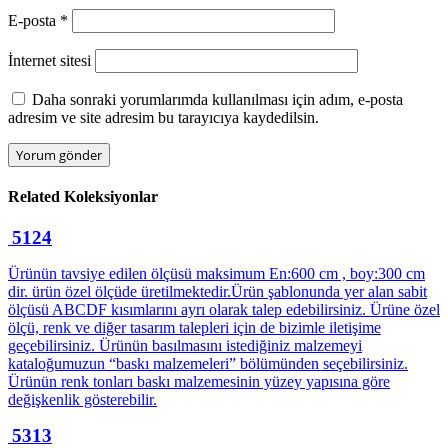
E-posta
*
İnternet sitesi
Daha sonraki yorumlarımda kullanılması için adım, e-posta
adresim ve site adresim bu tarayıcıya kaydedilsin.
Related
Koleksiyonlar
5124
Ürünün tavsiye edilen ölçüsü maksimum En:600 cm , boy:300 cm
dir. ürün özel ölçüde üretilmektedir.Ürün şablonunda yer alan sabit
ölçüsü ABCDF kısımlarını ayrı olarak talep edebilirsiniz. Ürüne özel
ölçü, renk ve diğer tasarım talepleri için de bizimle iletişime
geçebilirsiniz. Ürünün basılmasını istediğiniz malzemeyi
kataloğumuzun “baskı malzemeleri” bölümünden seçebilirsiniz.
Ürünün renk tonları baskı malzemesinin yüzey yapısına göre
değişkenlik gösterebilir.
5313