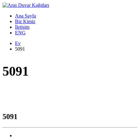
Ana Sayfa
Biz Kimiz
İletişim
ENG
Ev
5091
5091
5091