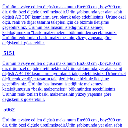
Ürünün tavsiye edilen ölçüsü maksimum En:600 cm , boy:300 cm
dir. ürün özel ölçüde üretilmektedir.Ürün şablonunda yer alan sabit
ölçüsü ABCDF kısımlarını ayrı olarak talep edebilirsiniz. Ürüne özel
ölçü, renk ve diğer tasarım talepleri için de bizimle iletişime
geçebilirsiniz. Ürünün basılmasını istediğiniz malzemeyi
kataloğumuzun “baskı malzemeleri” bölümünden seçebilirsiniz.
Ürünün renk tonları baskı malzemesinin yüzey yapısına göre
değişkenlik gösterebilir.
5151
Ürünün tavsiye edilen ölçüsü maksimum En:600 cm , boy:300 cm
dir. ürün özel ölçüde üretilmektedir.Ürün şablonunda yer alan sabit
ölçüsü ABCDF kısımlarını ayrı olarak talep edebilirsiniz. Ürüne özel
ölçü, renk ve diğer tasarım talepleri için de bizimle iletişime
geçebilirsiniz. Ürünün basılmasını istediğiniz malzemeyi
kataloğumuzun “baskı malzemeleri” bölümünden seçebilirsiniz.
Ürünün renk tonları baskı malzemesinin yüzey yapısına göre
değişkenlik gösterebilir.
5062
Ürünün tavsiye edilen ölçüsü maksimum En:600 cm , boy:300 cm
dir. ürün özel ölçüde üretilmektedir.Ürün şablonunda yer alan sabit