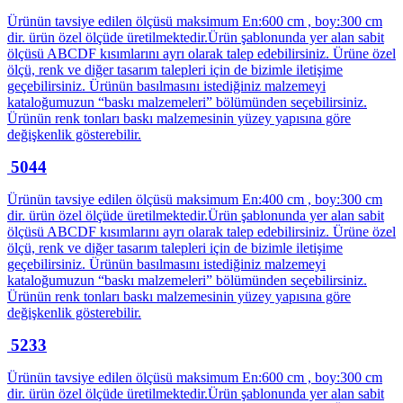
Ürünün tavsiye edilen ölçüsü maksimum En:600 cm , boy:300 cm
dir. ürün özel ölçüde üretilmektedir.Ürün şablonunda yer alan sabit
ölçüsü ABCDF kısımlarını ayrı olarak talep edebilirsiniz. Ürüne özel
ölçü, renk ve diğer tasarım talepleri için de bizimle iletişime
geçebilirsiniz. Ürünün basılmasını istediğiniz malzemeyi
kataloğumuzun “baskı malzemeleri” bölümünden seçebilirsiniz.
Ürünün renk tonları baskı malzemesinin yüzey yapısına göre
değişkenlik gösterebilir.
5044
Ürünün tavsiye edilen ölçüsü maksimum En:400 cm , boy:300 cm
dir. ürün özel ölçüde üretilmektedir.Ürün şablonunda yer alan sabit
ölçüsü ABCDF kısımlarını ayrı olarak talep edebilirsiniz. Ürüne özel
ölçü, renk ve diğer tasarım talepleri için de bizimle iletişime
geçebilirsiniz. Ürünün basılmasını istediğiniz malzemeyi
kataloğumuzun “baskı malzemeleri” bölümünden seçebilirsiniz.
Ürünün renk tonları baskı malzemesinin yüzey yapısına göre
değişkenlik gösterebilir.
5233
Ürünün tavsiye edilen ölçüsü maksimum En:600 cm , boy:300 cm
dir. ürün özel ölçüde üretilmektedir.Ürün şablonunda yer alan sabit