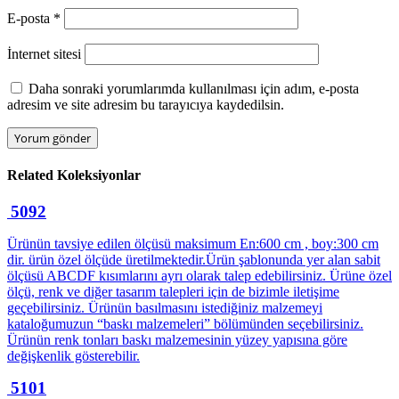
E-posta
*
İnternet sitesi
Daha sonraki yorumlarımda kullanılması için adım, e-posta
adresim ve site adresim bu tarayıcıya kaydedilsin.
Related
Koleksiyonlar
5092
Ürünün tavsiye edilen ölçüsü maksimum En:600 cm , boy:300 cm
dir. ürün özel ölçüde üretilmektedir.Ürün şablonunda yer alan sabit
ölçüsü ABCDF kısımlarını ayrı olarak talep edebilirsiniz. Ürüne özel
ölçü, renk ve diğer tasarım talepleri için de bizimle iletişime
geçebilirsiniz. Ürünün basılmasını istediğiniz malzemeyi
kataloğumuzun “baskı malzemeleri” bölümünden seçebilirsiniz.
Ürünün renk tonları baskı malzemesinin yüzey yapısına göre
değişkenlik gösterebilir.
5101