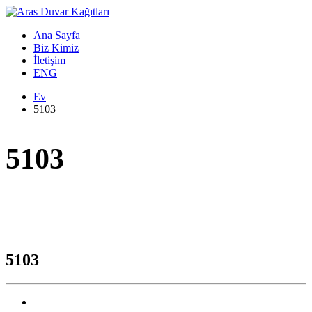
Ana Sayfa
Biz Kimiz
İletişim
ENG
Ev
5103
5103
5103