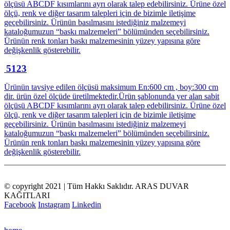
ölçüsü ABCDF kısımlarını ayrı olarak talep edebilirsiniz. Ürüne özel
ölçü, renk ve diğer tasarım talepleri için de bizimle iletişime
geçebilirsiniz. Ürünün basılmasını istediğiniz malzemeyi
kataloğumuzun “baskı malzemeleri” bölümünden seçebilirsiniz.
Ürünün renk tonları baskı malzemesinin yüzey yapısına göre
değişkenlik gösterebilir.
5123
Ürünün tavsiye edilen ölçüsü maksimum En:600 cm , boy:300 cm
dir. ürün özel ölçüde üretilmektedir.Ürün şablonunda yer alan sabit
ölçüsü ABCDF kısımlarını ayrı olarak talep edebilirsiniz. Ürüne özel
ölçü, renk ve diğer tasarım talepleri için de bizimle iletişime
geçebilirsiniz. Ürünün basılmasını istediğiniz malzemeyi
kataloğumuzun “baskı malzemeleri” bölümünden seçebilirsiniz.
Ürünün renk tonları baskı malzemesinin yüzey yapısına göre
değişkenlik gösterebilir.
© copyright 2021 | Tüm Hakkı Saklıdır. ARAS DUVAR
KAĞITLARI
Facebook
Instagram
Linkedin