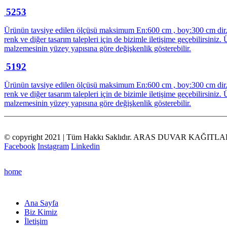
5253
Ürünün tavsiye edilen ölçüsü maksimum En:600 cm , boy:300 cm dir. ür
renk ve diğer tasarım talepleri için de bizimle iletişime geçebilirsi
malzemesinin yüzey yapısına göre değişkenlik gösterebilir.
5192
Ürünün tavsiye edilen ölçüsü maksimum En:600 cm , boy:300 cm dir. ür
renk ve diğer tasarım talepleri için de bizimle iletişime geçebilirsi
malzemesinin yüzey yapısına göre değişkenlik gösterebilir.
© copyright 2021 | Tüm Hakkı Saklıdır. ARAS DUVAR KAĞITLA
Facebook
Instagram
Linkedin
home
Ana Sayfa
Biz Kimiz
İletişim