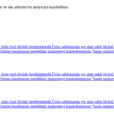
 ve site adresim bu tarayıcıya kaydedilsin.
ün özel ölçüde üretilmektedir.Ürün şablonunda yer alan sabit ölçüsü A
niz. Ürünün basılmasını istediğiniz malzemeyi kataloğumuzun “baskı malz
ün özel ölçüde üretilmektedir.Ürün şablonunda yer alan sabit ölçüsü A
niz. Ürünün basılmasını istediğiniz malzemeyi kataloğumuzun “baskı malz
ün özel ölçüde üretilmektedir.Ürün şablonunda yer alan sabit ölçüsü A
niz. Ürünün basılmasını istediğiniz malzemeyi kataloğumuzun “baskı malz