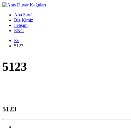
Ana Sayfa
Biz Kimiz
İletişim
ENG
Ev
5123
5123
5123