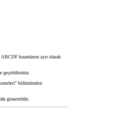
.
ü ABCDF kısımlarını ayrı olarak
e geçebilirsiniz.
lzemeleri” bölümünden
k gösterebilir.