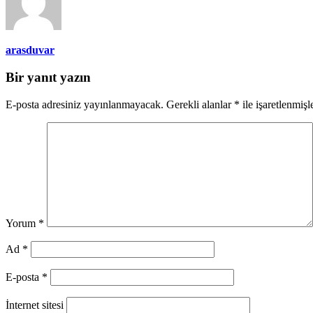
arasduvar
Bir yanıt yazın
E-posta adresiniz yayınlanmayacak.
Gerekli alanlar
*
ile işaretlenmişl
Yorum
*
Ad
*
E-posta
*
İnternet sitesi