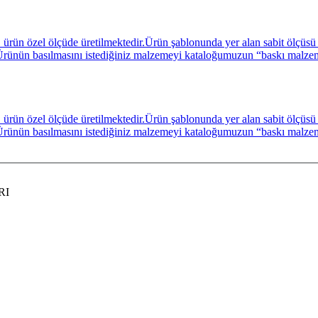
ün özel ölçüde üretilmektedir.Ürün şablonunda yer alan sabit ölçüsü A
niz. Ürünün basılmasını istediğiniz malzemeyi kataloğumuzun “baskı malz
ün özel ölçüde üretilmektedir.Ürün şablonunda yer alan sabit ölçüsü A
niz. Ürünün basılmasını istediğiniz malzemeyi kataloğumuzun “baskı malz
RI