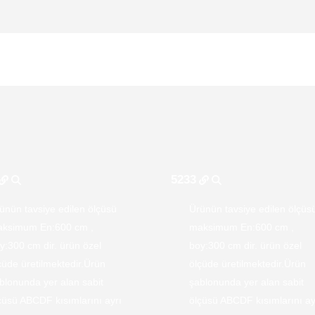
5233
ünün tavsiye edilen ölçüsü
Ürünün tavsiye edilen ölçüs
ksimum En:600 cm ,
maksimum En:600 cm ,
y:300 cm dir. ürün özel
boy:300 cm dir. ürün özel
çüde üretilmektedir.Ürün
ölçüde üretilmektedir.Ürün
blonunda yer alan sabit
şablonunda yer alan sabit
çüsü ABCDF kısımlarını ayrı
ölçüsü ABCDF kısımlarını ay