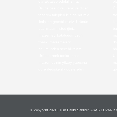
olarak talep edebilirsiniz.
ol
Ürüne özel ölçü, renk ve diğer
Ür
tasarım talepleri için de bizimle
ta
iletişime geçebilirsiniz. Ürünün
il
basılmasını istediğiniz
ba
malzemeyi kataloğumuzun
ma
“baskı malzemeleri”
“b
bölümünden seçebilirsiniz.
bö
Ürünün renk tonları baskı
Ür
malzemesinin yüzey yapısına
ma
göre değişkenlik gösterebilir.
gö
© copyright 2021 | Tüm Hakkı Saklıdır. ARAS DUVAR 