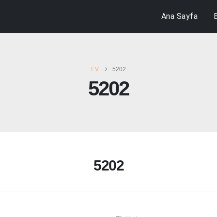
Ana Sayfa
EV
5202
5202
5202