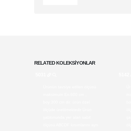
RELATED
KOLEKSIYONLAR
5031
5142
Ürünün tavsiye edilen ölçüsü
Ür
maksimum En:600 cm ,
ma
boy:300 cm dir. ürün özel
bo
ölçüde üretilmektedir.Ürün
öl
şablonunda yer alan sabit
şa
ölçüsü ABCDF kısımlarını ayrı
öl