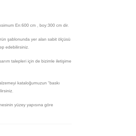
ksimum En:600 cm , boy:300 cm dir.
Ürün şablonunda yer alan sabit ölçüsü
p edebilirsiniz.
arım talepleri için de bizimle iletişime
malzemeyi kataloğumuzun “baskı
rsiniz.
mesinin yüzey yapısına göre