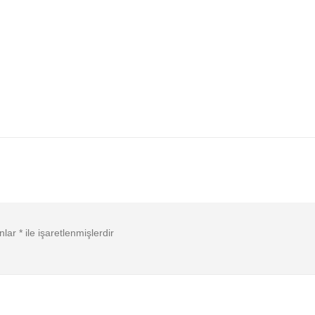
anlar
*
ile işaretlenmişlerdir