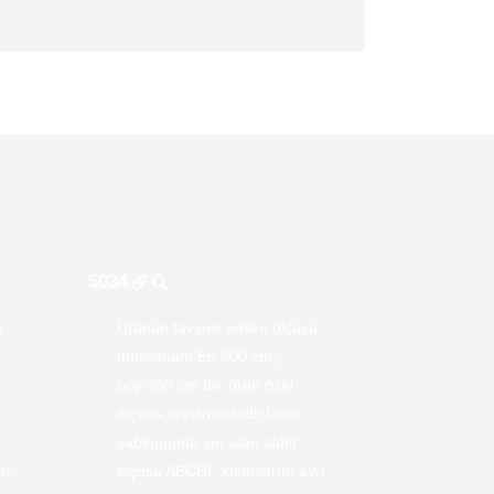
5034
5113
ü
Ürünün tavsiye edilen ölçüsü
Ürünün t
maksimum En:600 cm ,
maksimu
boy:300 cm dir. ürün özel
boy:300 
ölçüde üretilmektedir.Ürün
ölçüde ü
şablonunda yer alan sabit
şablonun
rı
ölçüsü ABCDF kısımlarını ayrı
ölçüsü A