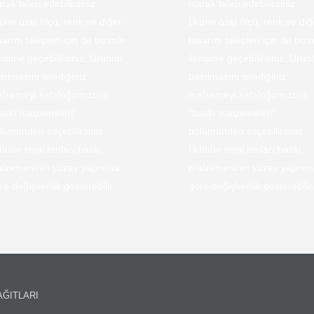
arak talep edebilirsiniz.
olarak talep edebilirsiniz.
üne özel ölçü, renk ve diğer
Ürüne özel ölçü, renk ve diğ
sarım talepleri için de bizimle
tasarım talepleri için de bizi
etişime geçebilirsiniz. Ürünün
iletişime geçebilirsiniz. Ürü
sılmasını istediğiniz
basılmasını istediğiniz
lzemeyi kataloğumuzun
malzemeyi kataloğumuzun
askı malzemeleri”
“baskı malzemeleri”
lümünden seçebilirsiniz.
bölümünden seçebilirsiniz.
ünün renk tonları baskı
Ürünün renk tonları baskı
lzemesinin yüzey yapısına
malzemesinin yüzey yapısı
re değişkenlik gösterebilir.
göre değişkenlik gösterebilir
KAĞITLARI