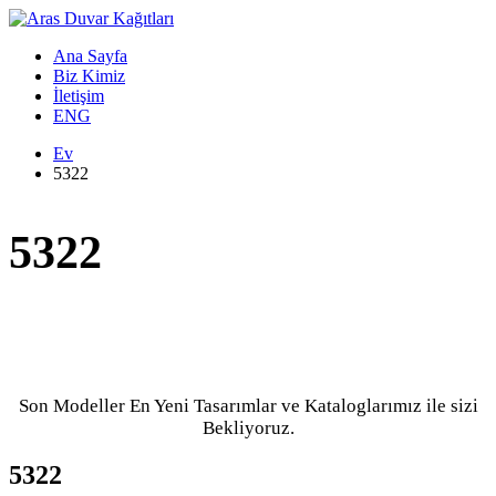
Ana Sayfa
Biz Kimiz
İletişim
ENG
Ev
5322
5322
Son Modeller En Yeni Tasarımlar ve Kataloglarımız ile sizi
Bekliyoruz.
5322