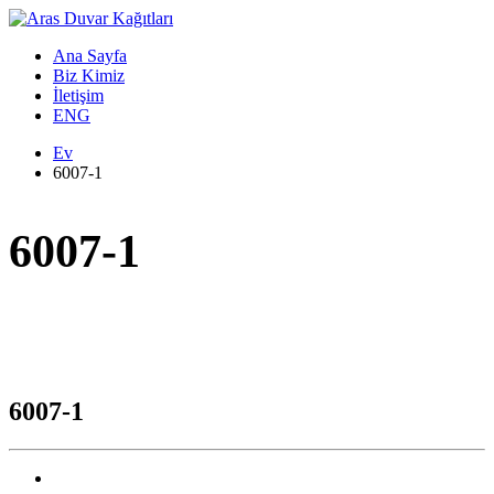
Ana Sayfa
Biz Kimiz
İletişim
ENG
Ev
6007-1
6007-1
6007-1