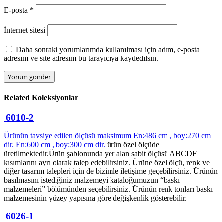
E-posta
*
İnternet sitesi
Daha sonraki yorumlarımda kullanılması için adım, e-posta
adresim ve site adresim bu tarayıcıya kaydedilsin.
Related
Koleksiyonlar
6010-2
Ürünün tavsiye edilen ölçüsü maksimum En:486 cm , boy:270 cm
dir.
En:600 cm , boy:300 cm dir.
ürün özel ölçüde
üretilmektedir.Ürün şablonunda yer alan sabit ölçüsü ABCDF
kısımlarını ayrı olarak talep edebilirsiniz. Ürüne özel ölçü, renk ve
diğer tasarım talepleri için de bizimle iletişime geçebilirsiniz. Ürünün
basılmasını istediğiniz malzemeyi kataloğumuzun “baskı
malzemeleri” bölümünden seçebilirsiniz. Ürünün renk tonları baskı
malzemesinin yüzey yapısına göre değişkenlik gösterebilir.
6026-1