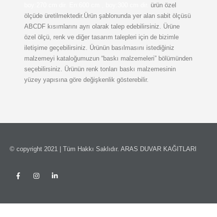
boy:270 cm dir.
En:600 cm , boy:300 cm dir.
ürün özel
ölçüde üretilmektedir.Ürün şablonunda yer alan sabit ölçüsü
ABCDF kısımlarını ayrı olarak talep edebilirsiniz. Ürüne
özel ölçü, renk ve diğer tasarım talepleri için de bizimle
iletişime geçebilirsiniz. Ürünün basılmasını istediğiniz
malzemeyi kataloğumuzun “baskı malzemeleri” bölümünden
seçebilirsiniz. Ürünün renk tonları baskı malzemesinin
yüzey yapısına göre değişkenlik gösterebilir.
© copyright 2021 | Tüm Hakkı Saklıdır. ARAS DUVAR KAĞITLARI