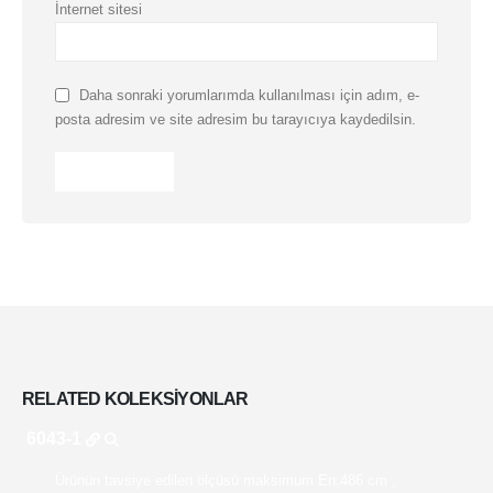
İnternet sitesi
Daha sonraki yorumlarımda kullanılması için adım, e-
posta adresim ve site adresim bu tarayıcıya kaydedilsin.
RELATED
KOLEKSIYONLAR
6043-1
Ürünün tavsiye edilen ölçüsü maksimum En:486 cm ,