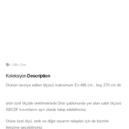
Little One
Koleksiyon
Description
Ürünün tavsiye edilen ölçüsü maksimum En:486 cm , boy:270 cm dir.
En:600 cm , boy:300 cm dir.
ürün özel ölçüde üretilmektedir.Ürün şablonunda yer alan sabit ölçüsü
ABCDF kısımlarını ayrı olarak talep edebilirsiniz.
Ürüne özel ölçü, renk ve diğer tasarım talepleri için de bizimle
iletişime geçebilirsiniz.