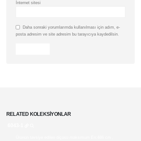
İnternet sitesi
Daha sonraki yorumlarımda kullanılması için adım, e-
posta adresim ve site adresim bu tarayıcıya kaydedilsin.
RELATED
KOLEKSIYONLAR
6043-1
Ürünün tavsiye edilen ölçüsü maksimum En:486 cm ,