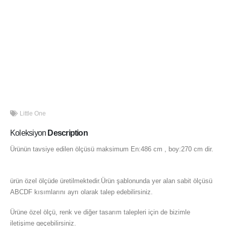
Little One
Koleksiyon
Description
Ürünün tavsiye edilen ölçüsü maksimum En:486 cm , boy:270 cm dir.
En:600 cm , boy:300 cm dir.
ürün özel ölçüde üretilmektedir.Ürün şablonunda yer alan sabit ölçüsü
ABCDF kısımlarını ayrı olarak talep edebilirsiniz.
Ürüne özel ölçü, renk ve diğer tasarım talepleri için de bizimle
iletişime geçebilirsiniz.