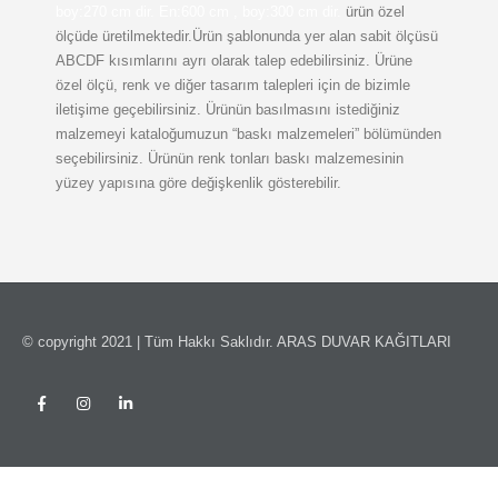
boy:270 cm dir.
En:600 cm , boy:300 cm dir.
ürün özel
ölçüde üretilmektedir.Ürün şablonunda yer alan sabit ölçüsü
ABCDF kısımlarını ayrı olarak talep edebilirsiniz. Ürüne
özel ölçü, renk ve diğer tasarım talepleri için de bizimle
iletişime geçebilirsiniz. Ürünün basılmasını istediğiniz
malzemeyi kataloğumuzun “baskı malzemeleri” bölümünden
seçebilirsiniz. Ürünün renk tonları baskı malzemesinin
yüzey yapısına göre değişkenlik gösterebilir.
© copyright 2021 | Tüm Hakkı Saklıdır. ARAS DUVAR KAĞITLARI