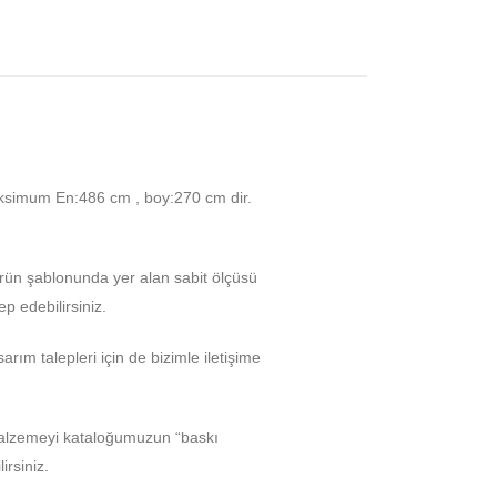
ksimum En:486 cm , boy:270 cm dir.
Ürün şablonunda yer alan sabit ölçüsü
p edebilirsiniz.
arım talepleri için de bizimle iletişime
malzemeyi kataloğumuzun “baskı
rsiniz.