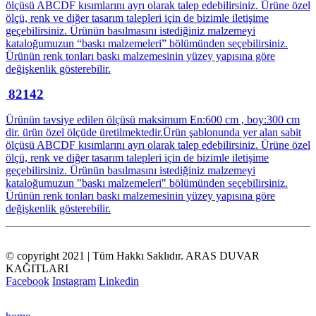
ölçüsü ABCDF kısımlarını ayrı olarak talep edebilirsiniz. Ürüne özel
ölçü, renk ve diğer tasarım talepleri için de bizimle iletişime
geçebilirsiniz. Ürünün basılmasını istediğiniz malzemeyi
kataloğumuzun “baskı malzemeleri” bölümünden seçebilirsiniz.
Ürünün renk tonları baskı malzemesinin yüzey yapısına göre
değişkenlik gösterebilir.
82142
Ürünün tavsiye edilen ölçüsü maksimum En:600 cm , boy:300 cm
dir. ürün özel ölçüde üretilmektedir.Ürün şablonunda yer alan sabit
ölçüsü ABCDF kısımlarını ayrı olarak talep edebilirsiniz. Ürüne özel
ölçü, renk ve diğer tasarım talepleri için de bizimle iletişime
geçebilirsiniz. Ürünün basılmasını istediğiniz malzemeyi
kataloğumuzun "baskı malzemeleri" bölümünden seçebilirsiniz.
Ürünün renk tonları baskı malzemesinin yüzey yapısına göre
değişkenlik gösterebilir.
© copyright 2021 | Tüm Hakkı Saklıdır. ARAS DUVAR
KAĞITLARI
Facebook
Instagram
Linkedin