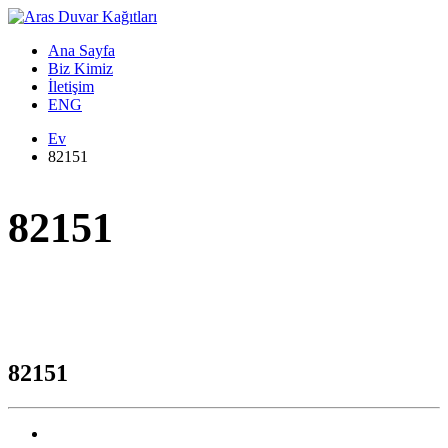
Ana Sayfa
Biz Kimiz
İletişim
ENG
Ev
82151
82151
82151