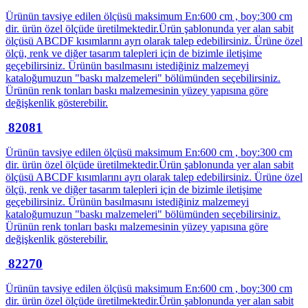
Ürünün tavsiye edilen ölçüsü maksimum En:600 cm , boy:300 cm
dir. ürün özel ölçüde üretilmektedir.Ürün şablonunda yer alan sabit
ölçüsü ABCDF kısımlarını ayrı olarak talep edebilirsiniz. Ürüne özel
ölçü, renk ve diğer tasarım talepleri için de bizimle iletişime
geçebilirsiniz. Ürünün basılmasını istediğiniz malzemeyi
kataloğumuzun "baskı malzemeleri" bölümünden seçebilirsiniz.
Ürünün renk tonları baskı malzemesinin yüzey yapısına göre
değişkenlik gösterebilir.
82081
Ürünün tavsiye edilen ölçüsü maksimum En:600 cm , boy:300 cm
dir. ürün özel ölçüde üretilmektedir.Ürün şablonunda yer alan sabit
ölçüsü ABCDF kısımlarını ayrı olarak talep edebilirsiniz. Ürüne özel
ölçü, renk ve diğer tasarım talepleri için de bizimle iletişime
geçebilirsiniz. Ürünün basılmasını istediğiniz malzemeyi
kataloğumuzun "baskı malzemeleri" bölümünden seçebilirsiniz.
Ürünün renk tonları baskı malzemesinin yüzey yapısına göre
değişkenlik gösterebilir.
82270
Ürünün tavsiye edilen ölçüsü maksimum En:600 cm , boy:300 cm
dir. ürün özel ölçüde üretilmektedir.Ürün şablonunda yer alan sabit