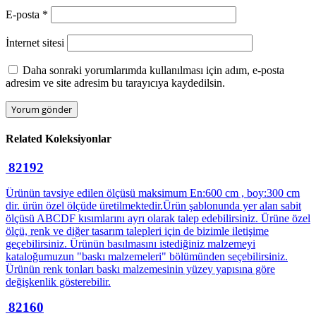
E-posta
*
İnternet sitesi
Daha sonraki yorumlarımda kullanılması için adım, e-posta
adresim ve site adresim bu tarayıcıya kaydedilsin.
Related
Koleksiyonlar
82192
Ürünün tavsiye edilen ölçüsü maksimum En:600 cm , boy:300 cm
dir. ürün özel ölçüde üretilmektedir.Ürün şablonunda yer alan sabit
ölçüsü ABCDF kısımlarını ayrı olarak talep edebilirsiniz. Ürüne özel
ölçü, renk ve diğer tasarım talepleri için de bizimle iletişime
geçebilirsiniz. Ürünün basılmasını istediğiniz malzemeyi
kataloğumuzun "baskı malzemeleri" bölümünden seçebilirsiniz.
Ürünün renk tonları baskı malzemesinin yüzey yapısına göre
değişkenlik gösterebilir.
82160