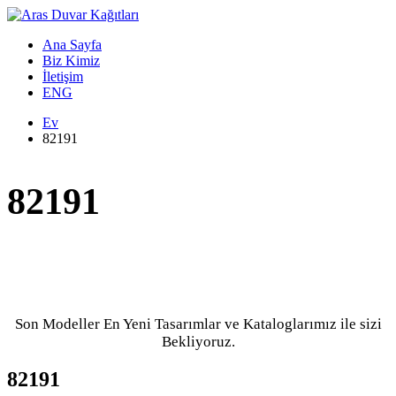
Ana Sayfa
Biz Kimiz
İletişim
ENG
Ev
82191
82191
Son Modeller En Yeni Tasarımlar ve Kataloglarımız ile sizi
Bekliyoruz.
82191