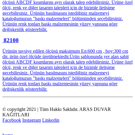
ölçüsü ABCDF kısımlarını ayrı olarak talep edebilirsiniz. Ürüne özel
ölçü, renk ve diğer tasarım talepleri için de bizimle iletişime
geçebilirsiniz. Ürünün basılmasını istediğiniz malzemeyi
kataloğumuzun "baskı malzemeleri" bölümünden seçebilirsiniz.
Ürünün renk tonları baskı malzemesinin yüzey yapısına göre
değişkenlik gösterebilir.
82100
Ürünün tavsiye edilen ölçüsü maksimum En:600 cm , boy:300 cm
dir. ürün özel ölçüde üretilmektedir.Ürün şablonunda yer alan sabit
ölçüsü ABCDF kısımlarını ayrı olarak talep edebilirsiniz. Ürüne özel
ölçü, renk ve diğer tasarım talepleri için de bizimle iletişime
geçebilirsiniz. Ürünün basılmasını istediğiniz malzemeyi
kataloğumuzun "baskı malzemeleri" bölümünden seçebilirsiniz.
Ürünün renk tonları baskı malzemesinin yüzey yapısına göre
değişkenlik gösterebilir.
© copyright 2021 | Tüm Hakkı Saklıdır. ARAS DUVAR
KAĞITLARI
Facebook
Instagram
Linkedin