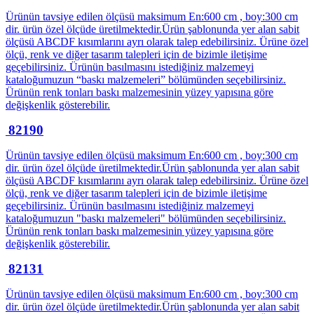
Ürünün tavsiye edilen ölçüsü maksimum En:600 cm , boy:300 cm
dir. ürün özel ölçüde üretilmektedir.Ürün şablonunda yer alan sabit
ölçüsü ABCDF kısımlarını ayrı olarak talep edebilirsiniz. Ürüne özel
ölçü, renk ve diğer tasarım talepleri için de bizimle iletişime
geçebilirsiniz. Ürünün basılmasını istediğiniz malzemeyi
kataloğumuzun “baskı malzemeleri” bölümünden seçebilirsiniz.
Ürünün renk tonları baskı malzemesinin yüzey yapısına göre
değişkenlik gösterebilir.
82190
Ürünün tavsiye edilen ölçüsü maksimum En:600 cm , boy:300 cm
dir. ürün özel ölçüde üretilmektedir.Ürün şablonunda yer alan sabit
ölçüsü ABCDF kısımlarını ayrı olarak talep edebilirsiniz. Ürüne özel
ölçü, renk ve diğer tasarım talepleri için de bizimle iletişime
geçebilirsiniz. Ürünün basılmasını istediğiniz malzemeyi
kataloğumuzun "baskı malzemeleri" bölümünden seçebilirsiniz.
Ürünün renk tonları baskı malzemesinin yüzey yapısına göre
değişkenlik gösterebilir.
82131
Ürünün tavsiye edilen ölçüsü maksimum En:600 cm , boy:300 cm
dir. ürün özel ölçüde üretilmektedir.Ürün şablonunda yer alan sabit