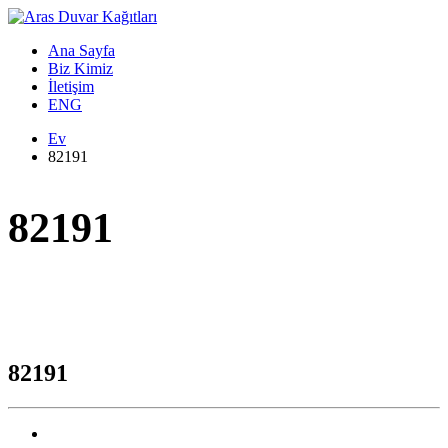
Ana Sayfa
Biz Kimiz
İletişim
ENG
Ev
82191
82191
82191