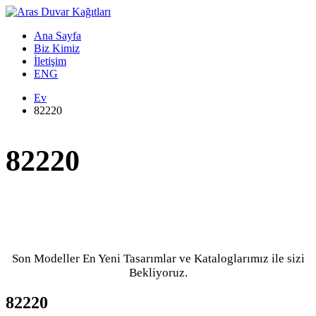
Ana Sayfa
Biz Kimiz
İletişim
ENG
Ev
82220
82220
Son Modeller En Yeni Tasarımlar ve Kataloglarımız ile sizi
Bekliyoruz.
82220