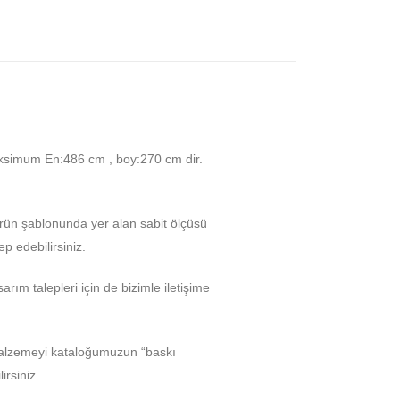
ksimum En:486 cm , boy:270 cm dir.
Ürün şablonunda yer alan sabit ölçüsü
p edebilirsiniz.
arım talepleri için de bizimle iletişime
malzemeyi kataloğumuzun “baskı
rsiniz.