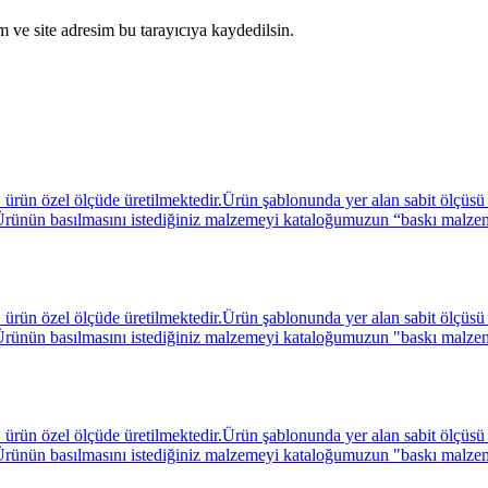
 ve site adresim bu tarayıcıya kaydedilsin.
ün özel ölçüde üretilmektedir.Ürün şablonunda yer alan sabit ölçüsü A
niz. Ürünün basılmasını istediğiniz malzemeyi kataloğumuzun “baskı malz
ün özel ölçüde üretilmektedir.Ürün şablonunda yer alan sabit ölçüsü A
niz. Ürünün basılmasını istediğiniz malzemeyi kataloğumuzun "baskı malz
ün özel ölçüde üretilmektedir.Ürün şablonunda yer alan sabit ölçüsü A
niz. Ürünün basılmasını istediğiniz malzemeyi kataloğumuzun "baskı malz