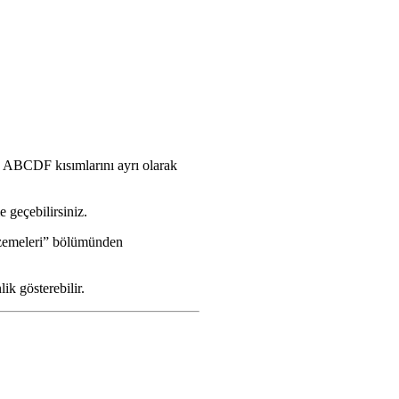
.
ü ABCDF kısımlarını ayrı olarak
e geçebilirsiniz.
lzemeleri” bölümünden
k gösterebilir.