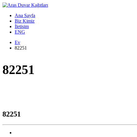
Ana Sayfa
Biz Kimiz
İletişim
ENG
Ev
82251
82251
82251