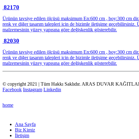
82170
Ürünün tavsiye edilen ölçüsü maksimum En:600 cm , boy:300 cm dir. ür
renk ve diğer tasarım talepleri için de bizimle iletişime geçebilirsi
malzemesinin yüzey yapısına göre değişkenlik gösterebilir.
82030
Ürünün tavsiye edilen ölçüsü maksimum En:600 cm , boy:300 cm dir. ür
renk ve diğer tasarım talepleri için de bizimle iletişime geçebilirsi
malzemesinin yüzey yapısına göre değişkenlik gösterebilir.
© copyright 2021 | Tüm Hakkı Saklıdır. ARAS DUVAR KAĞITLA
Facebook
Instagram
Linkedin
home
Ana Sayfa
Biz Kimiz
İletişim