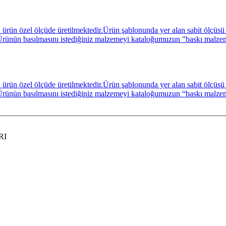
ün özel ölçüde üretilmektedir.Ürün şablonunda yer alan sabit ölçüsü A
niz. Ürünün basılmasını istediğiniz malzemeyi kataloğumuzun "baskı malz
ün özel ölçüde üretilmektedir.Ürün şablonunda yer alan sabit ölçüsü A
niz. Ürünün basılmasını istediğiniz malzemeyi kataloğumuzun “baskı malz
RI