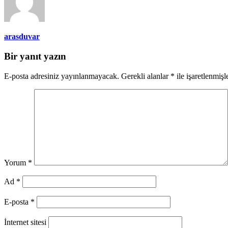
arasduvar
Bir yanıt yazın
E-posta adresiniz yayınlanmayacak.
Gerekli alanlar
*
ile işaretlenmişl
Yorum
*
Ad
*
E-posta
*
İnternet sitesi