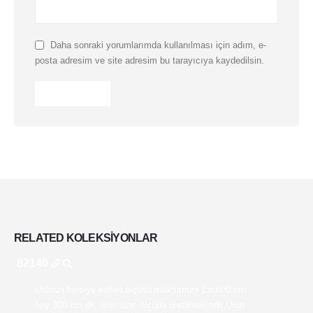
Daha sonraki yorumlarımda kullanılması için adım, e-
posta adresim ve site adresim bu tarayıcıya kaydedilsin.
RELATED
KOLEKSIYONLAR
82140
Ürünün tavsiye edilen ölçüsü maksimum En:600 cm ,
boy:300 cm dir. ürün özel ölçüde üretilmektedir.Ürün