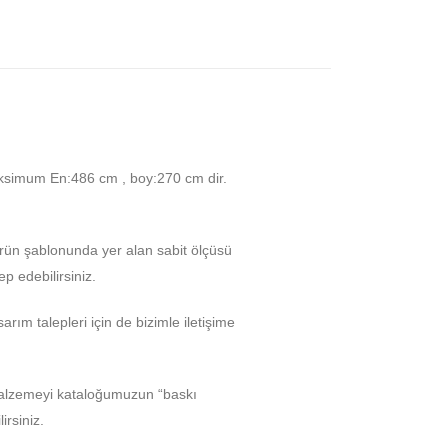
ksimum En:486 cm , boy:270 cm dir.
Ürün şablonunda yer alan sabit ölçüsü
p edebilirsiniz.
arım talepleri için de bizimle iletişime
malzemeyi kataloğumuzun “baskı
rsiniz.