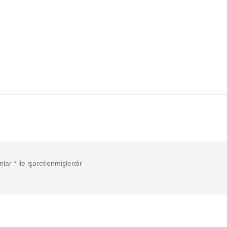
anlar
*
ile işaretlenmişlerdir