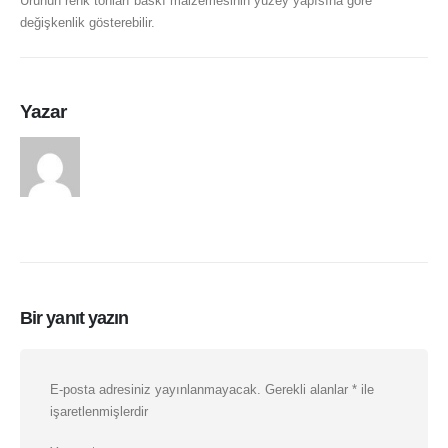
Ürünün renk tonları baskı malzemesinin yüzey yapısına göre
değişkenlik gösterebilir.
Yazar
arasduvar
Bir yanıt yazın
E-posta adresiniz yayınlanmayacak.
Gerekli alanlar
*
ile
işaretlenmişlerdir