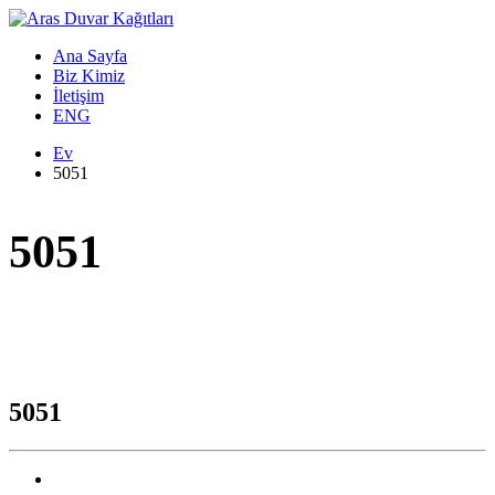
Ana Sayfa
Biz Kimiz
İletişim
ENG
Ev
5051
5051
5051