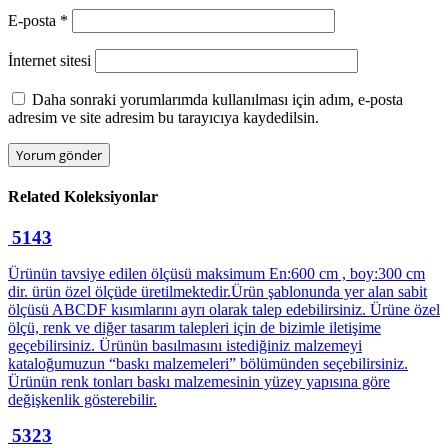
E-posta
*
İnternet sitesi
Daha sonraki yorumlarımda kullanılması için adım, e-posta
adresim ve site adresim bu tarayıcıya kaydedilsin.
Related
Koleksiyonlar
5143
Ürünün tavsiye edilen ölçüsü maksimum En:600 cm , boy:300 cm
dir. ürün özel ölçüde üretilmektedir.Ürün şablonunda yer alan sabit
ölçüsü ABCDF kısımlarını ayrı olarak talep edebilirsiniz. Ürüne özel
ölçü, renk ve diğer tasarım talepleri için de bizimle iletişime
geçebilirsiniz. Ürünün basılmasını istediğiniz malzemeyi
kataloğumuzun “baskı malzemeleri” bölümünden seçebilirsiniz.
Ürünün renk tonları baskı malzemesinin yüzey yapısına göre
değişkenlik gösterebilir.
5323