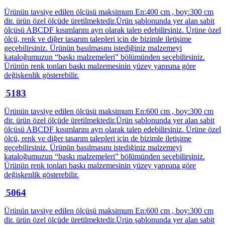
Ürünün tavsiye edilen ölçüsü maksimum En:400 cm , boy:300 cm
dir. ürün özel ölçüde üretilmektedir.Ürün şablonunda yer alan sabit
ölçüsü ABCDF kısımlarını ayrı olarak talep edebilirsiniz. Ürüne özel
ölçü, renk ve diğer tasarım talepleri için de bizimle iletişime
geçebilirsiniz. Ürünün basılmasını istediğiniz malzemeyi
kataloğumuzun “baskı malzemeleri” bölümünden seçebilirsiniz.
Ürünün renk tonları baskı malzemesinin yüzey yapısına göre
değişkenlik gösterebilir.
5183
Ürünün tavsiye edilen ölçüsü maksimum En:600 cm , boy:300 cm
dir. ürün özel ölçüde üretilmektedir.Ürün şablonunda yer alan sabit
ölçüsü ABCDF kısımlarını ayrı olarak talep edebilirsiniz. Ürüne özel
ölçü, renk ve diğer tasarım talepleri için de bizimle iletişime
geçebilirsiniz. Ürünün basılmasını istediğiniz malzemeyi
kataloğumuzun “baskı malzemeleri” bölümünden seçebilirsiniz.
Ürünün renk tonları baskı malzemesinin yüzey yapısına göre
değişkenlik gösterebilir.
5064
Ürünün tavsiye edilen ölçüsü maksimum En:600 cm , boy:300 cm
dir. ürün özel ölçüde üretilmektedir.Ürün şablonunda yer alan sabit