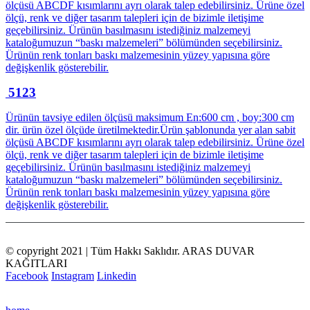
ölçüsü ABCDF kısımlarını ayrı olarak talep edebilirsiniz. Ürüne özel
ölçü, renk ve diğer tasarım talepleri için de bizimle iletişime
geçebilirsiniz. Ürünün basılmasını istediğiniz malzemeyi
kataloğumuzun “baskı malzemeleri” bölümünden seçebilirsiniz.
Ürünün renk tonları baskı malzemesinin yüzey yapısına göre
değişkenlik gösterebilir.
5123
Ürünün tavsiye edilen ölçüsü maksimum En:600 cm , boy:300 cm
dir. ürün özel ölçüde üretilmektedir.Ürün şablonunda yer alan sabit
ölçüsü ABCDF kısımlarını ayrı olarak talep edebilirsiniz. Ürüne özel
ölçü, renk ve diğer tasarım talepleri için de bizimle iletişime
geçebilirsiniz. Ürünün basılmasını istediğiniz malzemeyi
kataloğumuzun “baskı malzemeleri” bölümünden seçebilirsiniz.
Ürünün renk tonları baskı malzemesinin yüzey yapısına göre
değişkenlik gösterebilir.
© copyright 2021 | Tüm Hakkı Saklıdır. ARAS DUVAR
KAĞITLARI
Facebook
Instagram
Linkedin