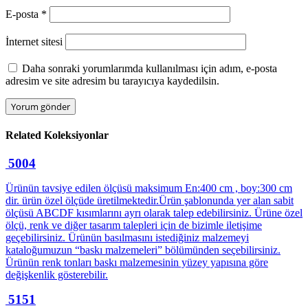
E-posta
*
İnternet sitesi
Daha sonraki yorumlarımda kullanılması için adım, e-posta
adresim ve site adresim bu tarayıcıya kaydedilsin.
Related
Koleksiyonlar
5004
Ürünün tavsiye edilen ölçüsü maksimum En:400 cm , boy:300 cm
dir. ürün özel ölçüde üretilmektedir.Ürün şablonunda yer alan sabit
ölçüsü ABCDF kısımlarını ayrı olarak talep edebilirsiniz. Ürüne özel
ölçü, renk ve diğer tasarım talepleri için de bizimle iletişime
geçebilirsiniz. Ürünün basılmasını istediğiniz malzemeyi
kataloğumuzun “baskı malzemeleri” bölümünden seçebilirsiniz.
Ürünün renk tonları baskı malzemesinin yüzey yapısına göre
değişkenlik gösterebilir.
5151