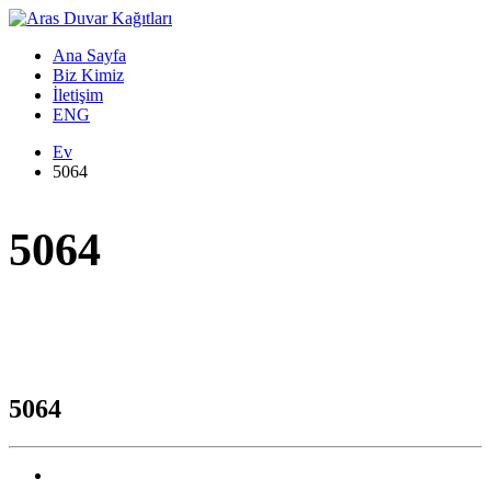
Ana Sayfa
Biz Kimiz
İletişim
ENG
Ev
5064
5064
5064