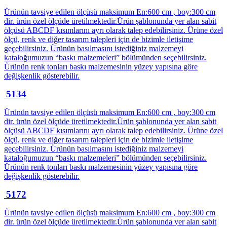
Ürünün tavsiye edilen ölçüsü maksimum En:600 cm , boy:300 cm
dir. ürün özel ölçüde üretilmektedir.Ürün şablonunda yer alan sabit
ölçüsü ABCDF kısımlarını ayrı olarak talep edebilirsiniz. Ürüne özel
ölçü, renk ve diğer tasarım talepleri için de bizimle iletişime
geçebilirsiniz. Ürünün basılmasını istediğiniz malzemeyi
kataloğumuzun “baskı malzemeleri” bölümünden seçebilirsiniz.
Ürünün renk tonları baskı malzemesinin yüzey yapısına göre
değişkenlik gösterebilir.
5134
Ürünün tavsiye edilen ölçüsü maksimum En:600 cm , boy:300 cm
dir. ürün özel ölçüde üretilmektedir.Ürün şablonunda yer alan sabit
ölçüsü ABCDF kısımlarını ayrı olarak talep edebilirsiniz. Ürüne özel
ölçü, renk ve diğer tasarım talepleri için de bizimle iletişime
geçebilirsiniz. Ürünün basılmasını istediğiniz malzemeyi
kataloğumuzun “baskı malzemeleri” bölümünden seçebilirsiniz.
Ürünün renk tonları baskı malzemesinin yüzey yapısına göre
değişkenlik gösterebilir.
5172
Ürünün tavsiye edilen ölçüsü maksimum En:600 cm , boy:300 cm
dir. ürün özel ölçüde üretilmektedir.Ürün şablonunda yer alan sabit