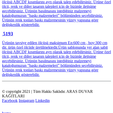
ölçüsü ABCDF kısımlarını ayrı olarak talep edebilirsiniz. Ürüne özel
ölçü, renk ve diğer tasarım talepleri için de bizimle iletişime
geçebilirsiniz. Ürünün basılmasını istediğiniz malzemeyi
kataloğumuzun “baskı malzemeleri” bölümünden seçebilirsiniz.
Ürünün renk tonları baskı malzemesinin yüzey yapısına göre
değişkenlik gösterebilir.
5193
Ürünün tavsiye edilen ölçüsü maksimum En:600 cm , boy:300 cm
dir. ürün özel ölçüde üretilmektedir.Ürün şablonunda yer alan sabit
ölçüsü ABCDF kısımlarını ayrı olarak talep edebilirsiniz. Ürüne özel
ölçü, renk ve diğer tasarım talepleri için de bizimle iletişime
geçebilirsiniz. Ürünün basılmasını istediğiniz malzemeyi
kataloğumuzun “baskı malzemeleri” bölümünden seçebilirsiniz.
Ürünün renk tonları baskı malzemesinin yüzey yapısına göre
değişkenlik gösterebilir.
© copyright 2021 | Tüm Hakkı Saklıdır. ARAS DUVAR
KAĞITLARI
Facebook
Instagram
Linkedin