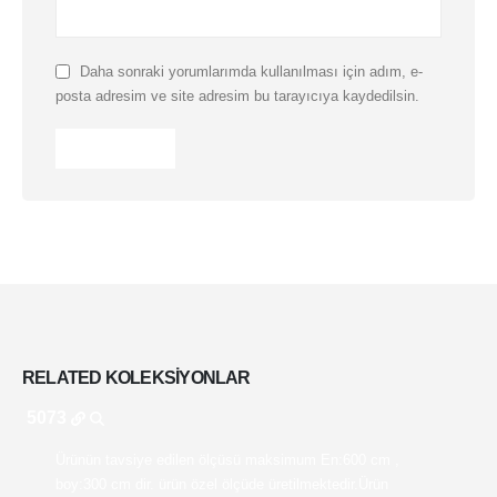
Daha sonraki yorumlarımda kullanılması için adım, e-
posta adresim ve site adresim bu tarayıcıya kaydedilsin.
RELATED
KOLEKSIYONLAR
5073
Ürünün tavsiye edilen ölçüsü maksimum En:600 cm ,
boy:300 cm dir. ürün özel ölçüde üretilmektedir.Ürün