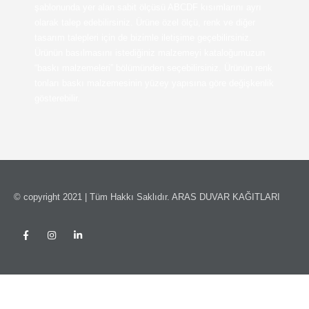
şablonunda yer alan sabit ölçüsü ABCDF kısımlarını ayrı
olarak talep edebilirsiniz. Ürüne özel ölçü, renk ve diğer
tasarım talepleri için de bizimle iletişime geçebilirsiniz.
Ürünün basılmasını istediğiniz malzemeyi kataloğumuzun
“baskı malzemeleri” bölümünden seçebilirsiniz. Ürünün renk
tonları baskı malzemesinin yüzey yapısına göre değişkenlik
gösterebilir.
© copyright 2021 | Tüm Hakkı Saklıdır. ARAS DUVAR KAĞITLARI