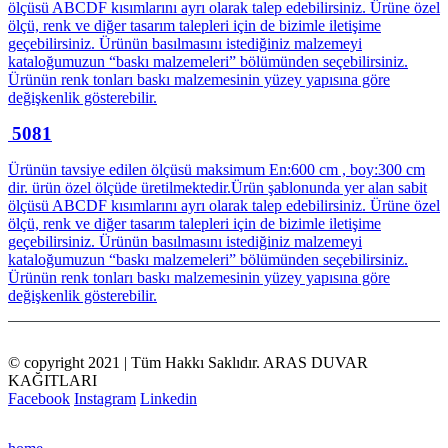
ölçüsü ABCDF kısımlarını ayrı olarak talep edebilirsiniz. Ürüne özel
ölçü, renk ve diğer tasarım talepleri için de bizimle iletişime
geçebilirsiniz. Ürünün basılmasını istediğiniz malzemeyi
kataloğumuzun “baskı malzemeleri” bölümünden seçebilirsiniz.
Ürünün renk tonları baskı malzemesinin yüzey yapısına göre
değişkenlik gösterebilir.
5081
Ürünün tavsiye edilen ölçüsü maksimum En:600 cm , boy:300 cm
dir. ürün özel ölçüde üretilmektedir.Ürün şablonunda yer alan sabit
ölçüsü ABCDF kısımlarını ayrı olarak talep edebilirsiniz. Ürüne özel
ölçü, renk ve diğer tasarım talepleri için de bizimle iletişime
geçebilirsiniz. Ürünün basılmasını istediğiniz malzemeyi
kataloğumuzun “baskı malzemeleri” bölümünden seçebilirsiniz.
Ürünün renk tonları baskı malzemesinin yüzey yapısına göre
değişkenlik gösterebilir.
© copyright 2021 | Tüm Hakkı Saklıdır. ARAS DUVAR
KAĞITLARI
Facebook
Instagram
Linkedin