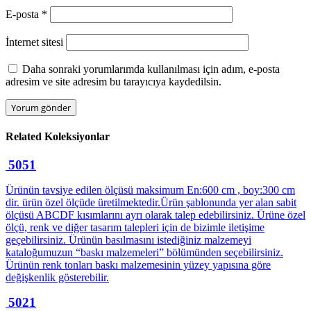
E-posta
*
İnternet sitesi
Daha sonraki yorumlarımda kullanılması için adım, e-posta
adresim ve site adresim bu tarayıcıya kaydedilsin.
Related
Koleksiyonlar
5051
Ürünün tavsiye edilen ölçüsü maksimum En:600 cm , boy:300 cm
dir. ürün özel ölçüde üretilmektedir.Ürün şablonunda yer alan sabit
ölçüsü ABCDF kısımlarını ayrı olarak talep edebilirsiniz. Ürüne özel
ölçü, renk ve diğer tasarım talepleri için de bizimle iletişime
geçebilirsiniz. Ürünün basılmasını istediğiniz malzemeyi
kataloğumuzun “baskı malzemeleri” bölümünden seçebilirsiniz.
Ürünün renk tonları baskı malzemesinin yüzey yapısına göre
değişkenlik gösterebilir.
5021