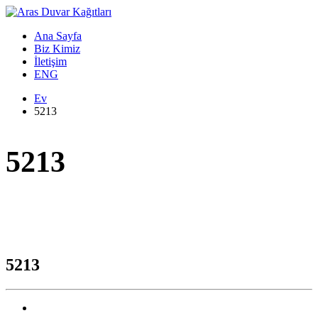
Ana Sayfa
Biz Kimiz
İletişim
ENG
Ev
5213
5213
5213