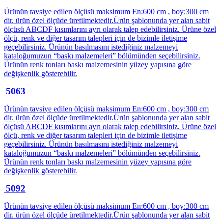
Ürünün tavsiye edilen ölçüsü maksimum En:600 cm , boy:300 cm
dir. ürün özel ölçüde üretilmektedir.Ürün şablonunda yer alan sabit
ölçüsü ABCDF kısımlarını ayrı olarak talep edebilirsiniz. Ürüne özel
ölçü, renk ve diğer tasarım talepleri için de bizimle iletişime
geçebilirsiniz. Ürünün basılmasını istediğiniz malzemeyi
kataloğumuzun “baskı malzemeleri” bölümünden seçebilirsiniz.
Ürünün renk tonları baskı malzemesinin yüzey yapısına göre
değişkenlik gösterebilir.
5063
Ürünün tavsiye edilen ölçüsü maksimum En:600 cm , boy:300 cm
dir. ürün özel ölçüde üretilmektedir.Ürün şablonunda yer alan sabit
ölçüsü ABCDF kısımlarını ayrı olarak talep edebilirsiniz. Ürüne özel
ölçü, renk ve diğer tasarım talepleri için de bizimle iletişime
geçebilirsiniz. Ürünün basılmasını istediğiniz malzemeyi
kataloğumuzun “baskı malzemeleri” bölümünden seçebilirsiniz.
Ürünün renk tonları baskı malzemesinin yüzey yapısına göre
değişkenlik gösterebilir.
5092
Ürünün tavsiye edilen ölçüsü maksimum En:600 cm , boy:300 cm
dir. ürün özel ölçüde üretilmektedir.Ürün şablonunda yer alan sabit