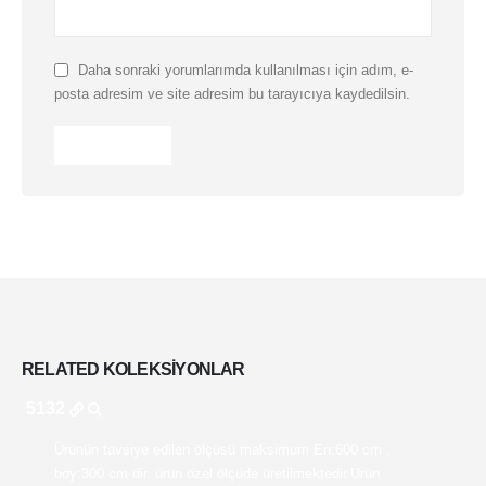
Daha sonraki yorumlarımda kullanılması için adım, e-
posta adresim ve site adresim bu tarayıcıya kaydedilsin.
RELATED
KOLEKSIYONLAR
5132
Ürünün tavsiye edilen ölçüsü maksimum En:600 cm ,
boy:300 cm dir. ürün özel ölçüde üretilmektedir.Ürün