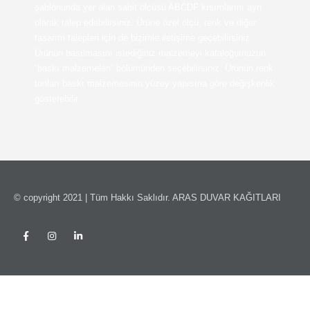
şablonunda yer alan sabit ölçüsü ABCDF kısımlarını ayrı
olarak talep edebilirsiniz. Ürüne özel ölçü, renk ve diğer
tasarım talepleri için de bizimle iletişime geçebilirsiniz.
Ürünün basılmasını istediğiniz malzemeyi kataloğumuzun
“baskı malzemeleri” bölümünden seçebilirsiniz. Ürünün renk
tonları baskı malzemesinin yüzey yapısına göre değişkenlik
gösterebilir.
© copyright 2021 | Tüm Hakkı Saklıdır. ARAS DUVAR KAĞITLARI