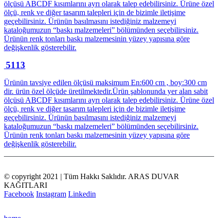
ölçüsü ABCDF kısımlarını ayrı olarak talep edebilirsiniz. Ürüne özel
ölçü, renk ve diğer tasarım talepleri için de bizimle iletişime
geçebilirsiniz. Ürünün basılmasını istediğiniz malzemeyi
kataloğumuzun “baskı malzemeleri” bölümünden seçebilirsiniz.
Ürünün renk tonları baskı malzemesinin yüzey yapısına göre
değişkenlik gösterebilir.
5113
Ürünün tavsiye edilen ölçüsü maksimum En:600 cm , boy:300 cm
dir. ürün özel ölçüde üretilmektedir.Ürün şablonunda yer alan sabit
ölçüsü ABCDF kısımlarını ayrı olarak talep edebilirsiniz. Ürüne özel
ölçü, renk ve diğer tasarım talepleri için de bizimle iletişime
geçebilirsiniz. Ürünün basılmasını istediğiniz malzemeyi
kataloğumuzun “baskı malzemeleri” bölümünden seçebilirsiniz.
Ürünün renk tonları baskı malzemesinin yüzey yapısına göre
değişkenlik gösterebilir.
© copyright 2021 | Tüm Hakkı Saklıdır. ARAS DUVAR
KAĞITLARI
Facebook
Instagram
Linkedin