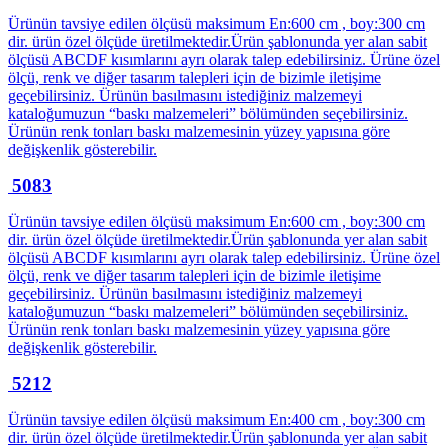
Ürünün tavsiye edilen ölçüsü maksimum En:600 cm , boy:300 cm
dir. ürün özel ölçüde üretilmektedir.Ürün şablonunda yer alan sabit
ölçüsü ABCDF kısımlarını ayrı olarak talep edebilirsiniz. Ürüne özel
ölçü, renk ve diğer tasarım talepleri için de bizimle iletişime
geçebilirsiniz. Ürünün basılmasını istediğiniz malzemeyi
kataloğumuzun “baskı malzemeleri” bölümünden seçebilirsiniz.
Ürünün renk tonları baskı malzemesinin yüzey yapısına göre
değişkenlik gösterebilir.
5083
Ürünün tavsiye edilen ölçüsü maksimum En:600 cm , boy:300 cm
dir. ürün özel ölçüde üretilmektedir.Ürün şablonunda yer alan sabit
ölçüsü ABCDF kısımlarını ayrı olarak talep edebilirsiniz. Ürüne özel
ölçü, renk ve diğer tasarım talepleri için de bizimle iletişime
geçebilirsiniz. Ürünün basılmasını istediğiniz malzemeyi
kataloğumuzun “baskı malzemeleri” bölümünden seçebilirsiniz.
Ürünün renk tonları baskı malzemesinin yüzey yapısına göre
değişkenlik gösterebilir.
5212
Ürünün tavsiye edilen ölçüsü maksimum En:400 cm , boy:300 cm
dir. ürün özel ölçüde üretilmektedir.Ürün şablonunda yer alan sabit