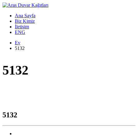
Ana Sayfa
Biz Kimiz
İletişim
ENG
Ev
5132
5132
5132