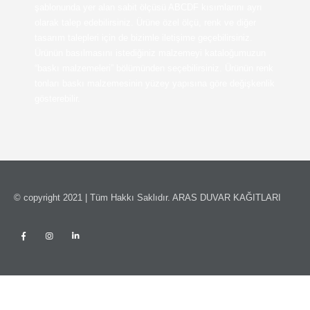
şablonunda yer alan sabit ölçüsü ABCDF kısımlarını ayrı
olarak talep edebilirsiniz. Ürüne özel ölçü, renk ve diğer
tasarım talepleri için de bizimle iletişime geçebilirsiniz.
Ürünün basılmasını istediğiniz malzemeyi kataloğumuzun
“baskı malzemeleri” bölümünden seçebilirsiniz. Ürünün renk
tonları baskı malzemesinin yüzey yapısına göre değişkenlik
gösterebilir.
© copyright 2021 | Tüm Hakkı Saklıdır. ARAS DUVAR KAĞITLARI