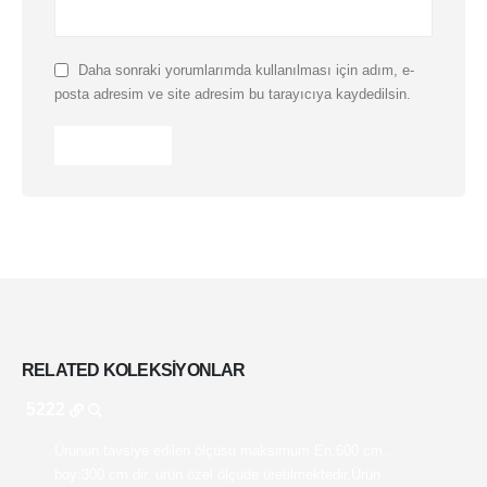
Daha sonraki yorumlarımda kullanılması için adım, e-
posta adresim ve site adresim bu tarayıcıya kaydedilsin.
RELATED
KOLEKSIYONLAR
5222
Ürünün tavsiye edilen ölçüsü maksimum En:600 cm ,
boy:300 cm dir. ürün özel ölçüde üretilmektedir.Ürün